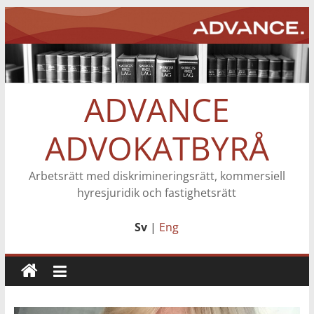
Hoppa
till
innehåll
ADVANCE
ADVOKATBYRÅ
Arbetsrätt med diskrimineringsrätt, kommersiell
hyresjuridik och fastighetsrätt
Sv
|
Eng