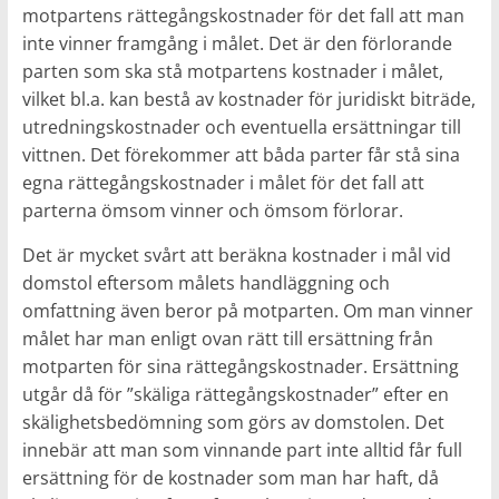
motpartens rättegångskostnader för det fall att man
inte vinner framgång i målet. Det är den förlorande
parten som ska stå motpartens kostnader i målet,
vilket bl.a. kan bestå av kostnader för juridiskt biträde,
utredningskostnader och eventuella ersättningar till
vittnen. Det förekommer att båda parter får stå sina
egna rättegångskostnader i målet för det fall att
parterna ömsom vinner och ömsom förlorar.
Det är mycket svårt att beräkna kostnader i mål vid
domstol eftersom målets handläggning och
omfattning även beror på motparten. Om man vinner
målet har man enligt ovan rätt till ersättning från
motparten för sina rättegångskostnader. Ersättning
utgår då för ”skäliga rättegångskostnader” efter en
skälighetsbedömning som görs av domstolen. Det
innebär att man som vinnande part inte alltid får full
ersättning för de kostnader som man har haft, då