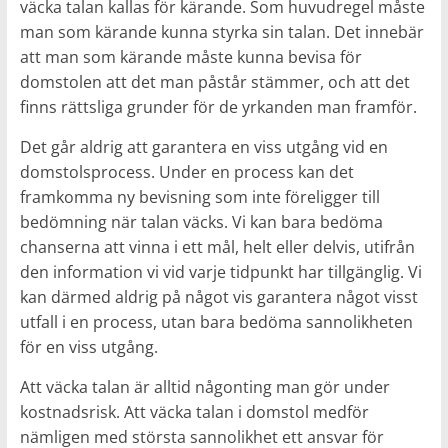
väcka talan kallas för kärande. Som huvudregel måste
man som kärande kunna styrka sin talan. Det innebär
att man som kärande måste kunna bevisa för
domstolen att det man påstår stämmer, och att det
finns rättsliga grunder för de yrkanden man framför.
Det går aldrig att garantera en viss utgång vid en
domstolsprocess. Under en process kan det
framkomma ny bevisning som inte föreligger till
bedömning när talan väcks. Vi kan bara bedöma
chanserna att vinna i ett mål, helt eller delvis, utifrån
den information vi vid varje tidpunkt har tillgänglig. Vi
kan därmed aldrig på något vis garantera något visst
utfall i en process, utan bara bedöma sannolikheten
för en viss utgång.
Att väcka talan är alltid någonting man gör under
kostnadsrisk. Att väcka talan i domstol medför
nämligen med största sannolikhet ett ansvar för