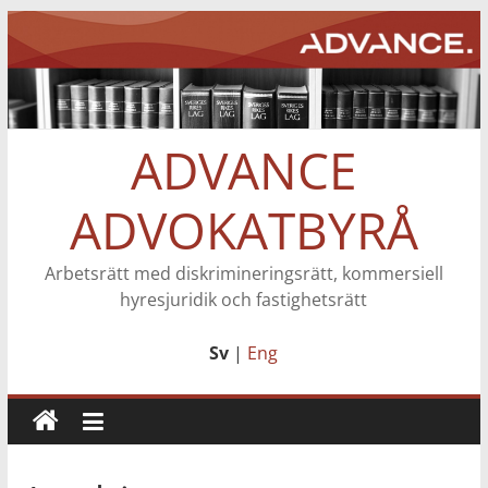
Hoppa
till
innehåll
ADVANCE
ADVOKATBYRÅ
Arbetsrätt med diskrimineringsrätt, kommersiell
hyresjuridik och fastighetsrätt
Sv
|
Eng