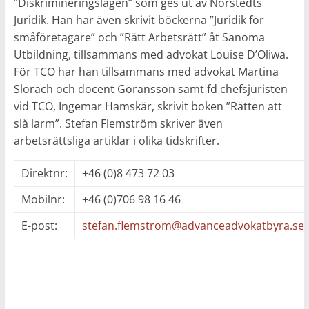
”Diskrimineringslagen” som ges ut av Norstedts
Juridik. Han har även skrivit böckerna ”Juridik för
småföretagare” och ”Rätt Arbetsrätt” åt Sanoma
Utbildning, tillsammans med advokat Louise D’Oliwa.
För TCO har han tillsammans med advokat Martina
Slorach och docent Göransson samt fd chefsjuristen
vid TCO, Ingemar Hamskär, skrivit boken ”Rätten att
slå larm”. Stefan Flemström skriver även
arbetsrättsliga artiklar i olika tidskrifter.
Direktnr:
+46 (0)8 473 72 03
Mobilnr:
+46 (0)706 98 16 46
E-post:
stefan.flemstrom@advanceadvokatbyra.se