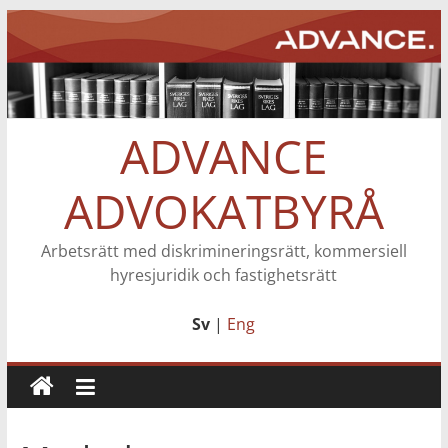
Hoppa
till
innehåll
ADVANCE
ADVOKATBYRÅ
Arbetsrätt med diskrimineringsrätt, kommersiell
hyresjuridik och fastighetsrätt
Sv
|
Eng