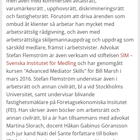
men även med kommersiell avtalsrätt,
varumärkesrätt , upphovsrätt, diskrimineringsrätt
och fastighetsrätt. Förutom att driva ärenden som
ombud åt klienter så arbetar han mycket med
arbetsrättslig rådgivning, och även med
arbetsrättsliga skiljemannauppdrag och uppdrag som
särskild medlare, främst i arbetstvister. Advokat
Stefan Flemström är även verksam vid stiftelsen
SIM –
Svenska Institutet för Medling
och har genomgått
kursen "Advanced Mediator Skills" för Bill Marsh i
mars 2016. Stefan Flemström undervisar även i
arbetsrätt och annan civilrätt, bl a vid Stockholms
Universitet, samt undervisar blivande
fastighetsmäklare på Företagsekonomiska Insitutet
(FEI). Han skriver även böcker om arbetsrätt och
annan civilrätt, bl a är han tillsammans med advokat
Martina Slorach, docent Håkan Gabinus Göransson
och jur kand Naiti del Sante författare till boken