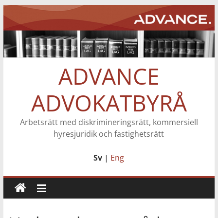
Hoppa
till
innehåll
ADVANCE
ADVOKATBYRÅ
Arbetsrätt med diskrimineringsrätt, kommersiell
hyresjuridik och fastighetsrätt
Sv
|
Eng